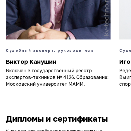
Судебный эксперт, руководитель
Суд
Виктор Канушин
Иго
Включен в государственный реестр
Веде
экспертов-техников № 4126. Образование:
Выиг
Московский университет МАМИ.
спор
Дипломы и сертификаты
У нас есть все необходимые разрешительные