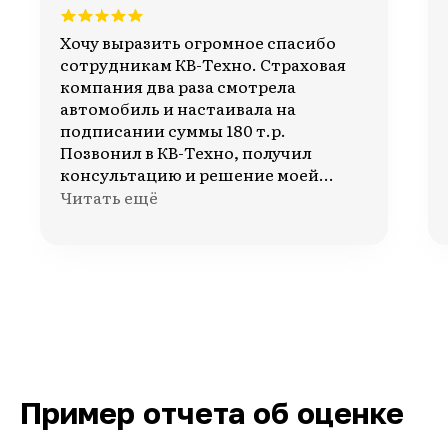
Хочу выразить огромное спасибо
сотрудникам КВ-Техно. Страховая
компания два раза смотрела
автомобиль и настаивала на
подписании суммы 180 т.р.
Позвонил в КВ-Техно, получил
консультацию и решение моей
ситуации. По итогам вашей работы
Читать ещё
мне выплатили 400 т.р. и даже
неустойку 30 т.р. Спасибо за
реальную помощь!
Пример отчета об оценке