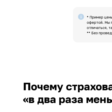
* Пример цен
офертой. Мы 
отличаться, т
** Без прове
Почему страхова
«в два раза мен