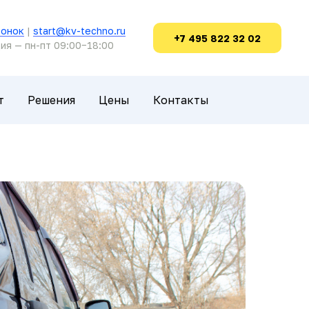
вонок
|
start@kv-techno.ru
+7 495 822 32 02
ия — пн-пт 09:00−18:00
т
Решения
Цены
Контакты