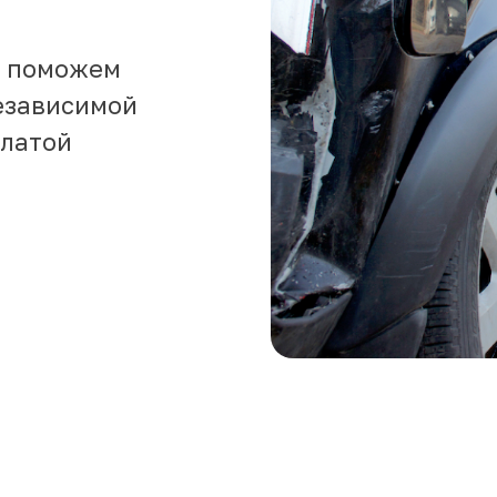
и поможем
езависимой
платой