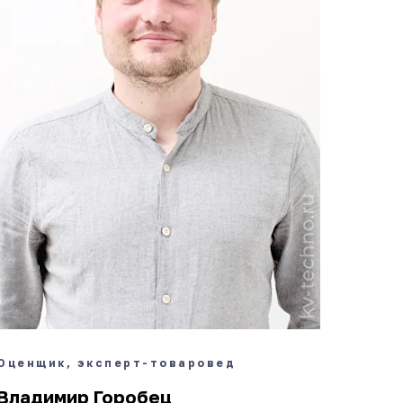
Оценщик, эксперт-товаровед
Владимир Горобец