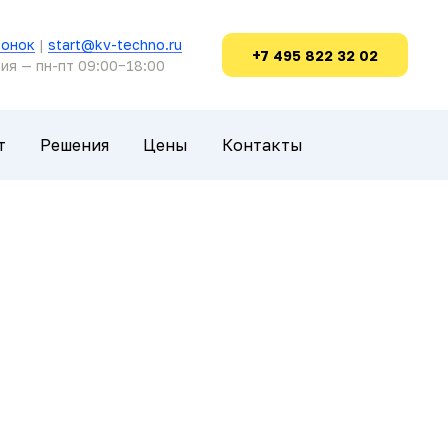
вонок
|
start@kv-techno.ru
+7 495 822 32 02
ия — пн-пт 09:00−18:00
т
Решения
Цены
Контакты