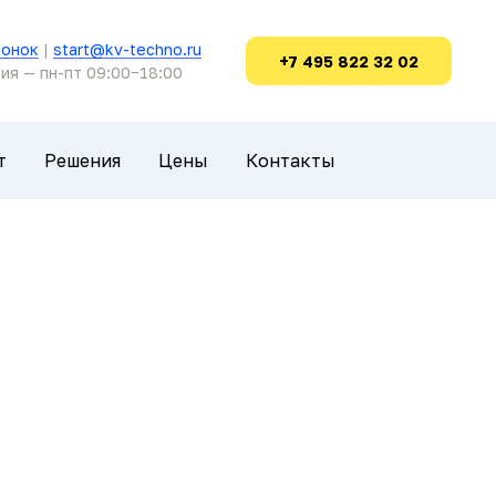
вонок
|
start@kv-techno.ru
+7 495 822 32 02
ия — пн-пт 09:00−18:00
т
Решения
Цены
Контакты