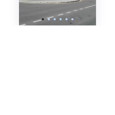
Как нас найти
Мы находимся в СВАО район
Марфино, рядом со станцией
Окружная.
Адрес:
Локомотивный проезд, 21с5, офис
605
Москва, 127238
Где парковаться?
На парковке, напротив дома 21.